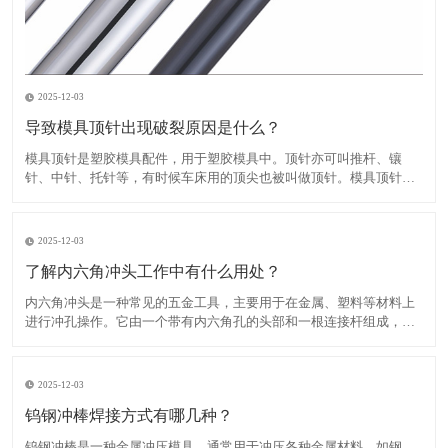
2025-12-03
导致模具顶针出现破裂原因是什么？
​模具顶针是塑胶模具配件，用于塑胶模具中。顶针亦可叫推杆、镶
针、中针、托针等，有时候车床用的顶尖也被叫做顶针。模具顶针出
现破裂的原因有多种，主要包括以下几点：1、顶针材质不佳：如果顶
针材料质量不好，例如含有气孔、裂纹、不均匀的组织结构等，会直
接影响顶针的强度，导致断裂。​2、顶针设计不合理：如果模具
2025-12-03
了解内六角冲头工作中有什么用处？
​内六角冲头是一种常见的五金工具，主要用于在金属、塑料等材料上
进行冲孔操作。它由一个带有内六角孔的头部和一根连接杆组成，连
接杆的另一端通常是一个手柄或把手，方便用户进行操作。内六角冲
头具有多种规格和类型，根据头部形状的不同，可以分为平头内六角
冲头、圆头内六角冲头、沉头内六角冲头等。根据连接杆的不同，
2025-12-03
钨钢冲棒焊接方式有哪几种？
​钨钢冲棒是一种金属冲压模具，通常用于冲压各种金属材料，如钢、