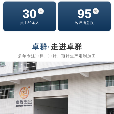
30
95
+
%
员工30余人
客户满意度
走进卓群