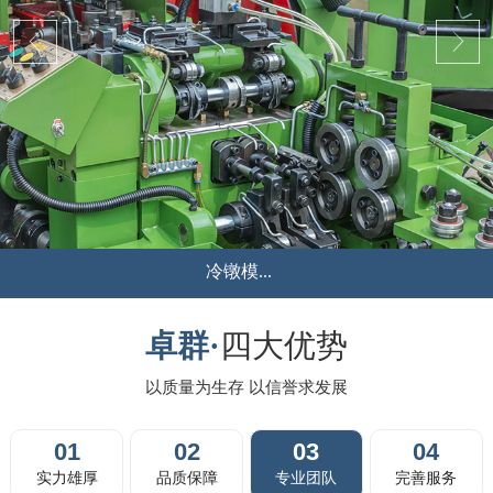
液压冲...
...
卓群·
四大优势
以质量为生存 以信誉求发展
01
02
03
04
实力雄厚
品质保障
专业团队
完善服务