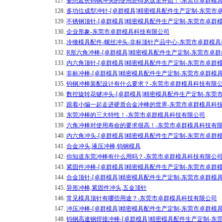
127.
要想延长钨钢冲头的使用还得从这里开始！-东莞市卓群模
128.
多功位成型冲针-[卓群模具]精密模具配件生产定制-东莞市
129.
不锈钢顶针-[卓群模具]精密模具配件生产定制-东莞市卓群
130.
企业形象-东莞市卓群模具科技有限公司
131.
冷镦模具配件-螺丝冲头-非标顶针产品中心-东莞市卓群模
132.
R形六角冲棒-[卓群模具]精密模具配件生产定制-东莞市卓
133.
内六角顶针-[卓群模具]精密模具配件生产定制-东莞市卓群
134.
非标冲棒-[卓群模具]精密模具配件生产定制-东莞市卓群模
135.
钨钢冲棒装配设计有什么要求？-东莞市卓群模具科技有限
136.
数控旋转花键冲头-[卓群模具]精密模具配件生产定制-东莞
137.
跟着小编一起走进硬质合金冲棒的世界-东莞市卓群模具科
138.
东莞冲棒的三大特性！-东莞市卓群模具科技有限公司
139.
六角冲棒对使用寿命的要求很高！-东莞市卓群模具科技有
140.
内六角冲头-[卓群模具]精密模具配件生产定制-东莞市卓群
141.
合金冲头,液压冲棒,钨钢模具
142.
你知道东莞冲棒有什么用吗？-东莞市卓群模具科技有限公
143.
紧固件冲棒-[卓群模具]精密模具配件生产定制-东莞市卓群
144.
合金顶针-[卓群模具]精密模具配件生产定制-东莞市卓群模
145.
异形冲棒,紧固件冲头,五金顶针
146.
常见模具顶针有哪些用途？-东莞市卓群模具科技有限公司
147.
冲压冲棒-[卓群模具]精密模具配件生产定制-东莞市卓群模
148.
钨钢高速钢焊接冲棒-[卓群模具]精密模具配件生产定制-东