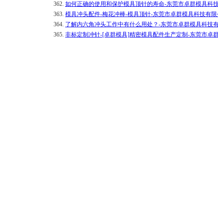
362.
如何正确的使用和保护模具顶针的寿命-东莞市卓群模具科
363.
模具冲头配件-梅花冲棒-模具顶针-东莞市卓群模具科技有限
364.
了解内六角冲头工作中有什么用处？-东莞市卓群模具科技
365.
非标定制冲针-[卓群模具]精密模具配件生产定制-东莞市卓