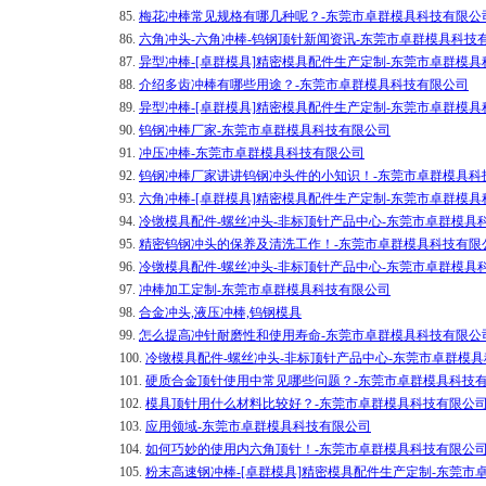
85.
梅花冲棒常见规格有哪几种呢？-东莞市卓群模具科技有限公
86.
六角冲头-六角冲棒-钨钢顶针新闻资讯-东莞市卓群模具科技
87.
异型冲棒-[卓群模具]精密模具配件生产定制-东莞市卓群模
88.
介绍多齿冲棒有哪些用途？-东莞市卓群模具科技有限公司
89.
异型冲棒-[卓群模具]精密模具配件生产定制-东莞市卓群模
90.
钨钢冲棒厂家-东莞市卓群模具科技有限公司
91.
冲压冲棒-东莞市卓群模具科技有限公司
92.
钨钢冲棒厂家讲讲钨钢冲头件的小知识！-东莞市卓群模具科
93.
六角冲棒-[卓群模具]精密模具配件生产定制-东莞市卓群模
94.
冷镦模具配件-螺丝冲头-非标顶针产品中心-东莞市卓群模具
95.
精密钨钢冲头的保养及清洗工作！-东莞市卓群模具科技有限
96.
冷镦模具配件-螺丝冲头-非标顶针产品中心-东莞市卓群模具
97.
冲棒加工定制-东莞市卓群模具科技有限公司
98.
合金冲头,液压冲棒,钨钢模具
99.
怎么提高冲针耐磨性和使用寿命-东莞市卓群模具科技有限公
100.
冷镦模具配件-螺丝冲头-非标顶针产品中心-东莞市卓群模
101.
硬质合金顶针使用中常见哪些问题？-东莞市卓群模具科技
102.
模具顶针用什么材料比较好？-东莞市卓群模具科技有限公
103.
应用领域-东莞市卓群模具科技有限公司
104.
如何巧妙的使用内六角顶针！-东莞市卓群模具科技有限公
105.
粉末高速钢冲棒-[卓群模具]精密模具配件生产定制-东莞市