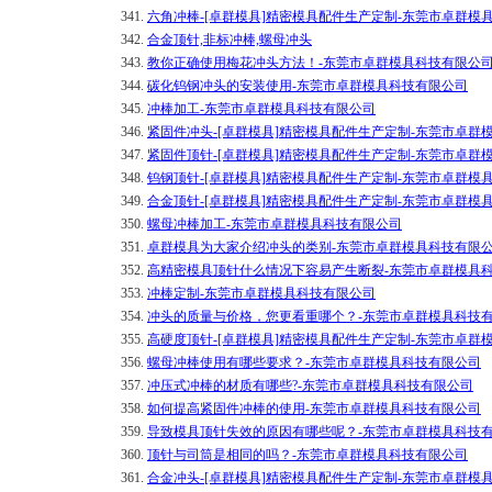
341.
六角冲棒-[卓群模具]精密模具配件生产定制-东莞市卓群模
342.
合金顶针,非标冲棒,螺母冲头
343.
教你正确使用梅花冲头方法！-东莞市卓群模具科技有限公
344.
碳化钨钢冲头的安装使用-东莞市卓群模具科技有限公司
345.
冲棒加工-东莞市卓群模具科技有限公司
346.
紧固件冲头-[卓群模具]精密模具配件生产定制-东莞市卓群
347.
紧固件顶针-[卓群模具]精密模具配件生产定制-东莞市卓群
348.
钨钢顶针-[卓群模具]精密模具配件生产定制-东莞市卓群模
349.
合金顶针-[卓群模具]精密模具配件生产定制-东莞市卓群模
350.
螺母冲棒加工-东莞市卓群模具科技有限公司
351.
卓群模具为大家介绍冲头的类别-东莞市卓群模具科技有限
352.
高精密模具顶针什么情况下容易产生断裂-东莞市卓群模具
353.
冲棒定制-东莞市卓群模具科技有限公司
354.
冲头的质量与价格，您更看重哪个？-东莞市卓群模具科技
355.
高硬度顶针-[卓群模具]精密模具配件生产定制-东莞市卓群
356.
螺母冲棒使用有哪些要求？-东莞市卓群模具科技有限公司
357.
冲压式冲棒的材质有哪些?-东莞市卓群模具科技有限公司
358.
如何提高紧固件冲棒的使用-东莞市卓群模具科技有限公司
359.
导致模具顶针失效的原因有哪些呢？-东莞市卓群模具科技
360.
顶针与司筒是相同的吗？-东莞市卓群模具科技有限公司
361.
合金冲头-[卓群模具]精密模具配件生产定制-东莞市卓群模