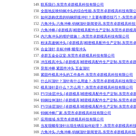
149.
联系我们-东莞市卓群模具科技有限公司
150.
全面地反映钨钢冲头的综合性能-东莞市卓群模具科技有限
151.
如何选购优质的钨钢焊接冲针？主要有哪些技巧？-东莞市
152.
六角冲头-六角冲棒-钨钢顶针新闻资讯-东莞市卓群模具科
153.
六角冲棒-[卓群模具]精密模具配件生产定制-东莞市卓群模
154.
内六角冲头的维护措施！-东莞市卓群模具科技有限公司
155.
粉沫高速钢冲头-[卓群模具]精密模具配件生产定制-东莞市
156.
合金顶针,非标冲棒,螺母冲头
157.
卓群五金会议室-东莞市卓群模具科技有限公司
158.
冲压模具冲头-[卓群模具]精密模具配件生产定制-东莞市卓
159.
异形冲棒,紧固件冲头,五金顶针
160.
紧固件模具冲头的工作条件-东莞市卓群模具科技有限公司
161.
什么叫顶针？顶针有什么用途？-东莞市卓群模具科技有限
162.
模具顶针是什么？怎么用？-东莞市卓群模具科技有限公司
163.
PVD涂层冲头-[卓群模具]精密模具配件生产定制-东莞市
164.
钨钢拉伸顶针-[卓群模具]精密模具配件生产定制-东莞市卓
165.
PVD涂层顶针-[卓群模具]精密模具配件生产定制-东莞市
166.
钨钢冲棒厂家-东莞市卓群模具科技有限公司
167.
应用领域-东莞市卓群模具科技有限公司
168.
当发现螺母顶针出现生锈应如何处理？-东莞市卓群模具科
169.
六角冲头-六角冲棒-钨钢顶针新闻资讯-东莞市卓群模具科