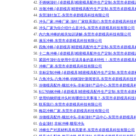
42.
不锈钢顶针-[卓群模具]精密模具配件生产定制-东莞市卓群
43.
冷墩冲棒-[卓群模具]精密模具配件生产定制-东莞市卓群模
44.
东莞顶针加工-东莞市卓群模具科技有限公司
45.
冲头厂家-冲棒厂家-顶针厂家联系我们-东莞市卓群模具科技
46.
冲头厂家为你介绍什么是冲头-东莞市卓群模具科技有限公司
47.
内六角冲棒的相关知识讲解-东莞市卓群模具科技有限公司
48.
液压冲棒-东莞市卓群模具科技有限公司
49.
四角冲棒-[卓群模具]精密模具配件生产定制-东莞市卓群模
50.
十二角冲棒-[卓群模具]精密模具配件生产定制-东莞市卓群
51.
紧固件顶针在使用中应该具备的基本特性！-东莞市卓群模具
52.
冲棒厂家-东莞市卓群模具科技有限公司
53.
非标定制冲棒-[卓群模具]精密模具配件生产定制-东莞市卓
54.
六角冲头-六角冲棒-钨钢顶针新闻资讯-东莞市卓群模具科技
55.
冷镦模具配件-螺丝冲头-非标顶针产品中心-东莞市卓群模具
56.
KG7钨钢冲棒-[卓群模具]精密模具配件生产定制-东莞市卓
57.
使用钨钢焊接冲头时有哪些注意事项？-东莞市卓群模具科技
58.
联系我们-东莞市卓群模具科技有限公司
59.
梅花冲棒厂家-东莞市卓群模具科技有限公司
60.
冷镦模具配件-螺丝冲头-非标顶针产品中心-东莞市卓群模具
61.
合金顶针,非标冲棒,螺母冲头
62.
冲棒生产对原材料具有高要求-东莞市卓群模具科技有限公司