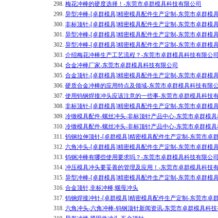
298.
梅花冲棒的硬度选择！-东莞市卓群模具科技有限公司
299.
异型冲棒-[卓群模具]精密模具配件生产定制-东莞市卓群模
300.
非标顶针-[卓群模具]精密模具配件生产定制-东莞市卓群模
301.
异型冲棒-[卓群模具]精密模具配件生产定制-东莞市卓群模
302.
异型冲棒-[卓群模具]精密模具配件生产定制-东莞市卓群模
303.
介绍梅花冲棒生产工艺流程？-东莞市卓群模具科技有限公
304.
合金冲棒厂家-东莞市卓群模具科技有限公司
305.
合金顶针-[卓群模具]精密模具配件生产定制-东莞市卓群模
306.
硬质合金冲棒的应用特点及领域-东莞市卓群模具科技有限
307.
使用钨钢焊接冲头应该注意的一些事-东莞市卓群模具科技
308.
非标顶针-[卓群模具]精密模具配件生产定制-东莞市卓群模
309.
冷镦模具配件-螺丝冲头-非标顶针产品中心-东莞市卓群模
310.
冷镦模具配件-螺丝冲头-非标顶针产品中心-东莞市卓群模
311.
钨钢拉伸顶针-[卓群模具]精密模具配件生产定制-东莞市卓
312.
六角冲头-[卓群模具]精密模具配件生产定制-东莞市卓群模
313.
钨钢冲棒有哪些使用要求吗？-东莞市卓群模具科技有限公
314.
冲压模具冲头要妥善的管理及应用！-东莞市卓群模具科技
315.
异型冲棒-[卓群模具]精密模具配件生产定制-东莞市卓群模
316.
合金顶针,非标冲棒,螺母冲头
317.
钨钢焊接冲针-[卓群模具]精密模具配件生产定制-东莞市卓
318.
六角冲头-六角冲棒-钨钢顶针新闻资讯-东莞市卓群模具科