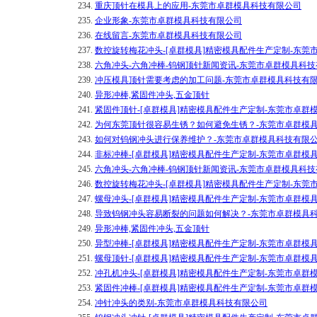
234.
重庆顶针在模具上的应用-东莞市卓群模具科技有限公司
235.
企业形象-东莞市卓群模具科技有限公司
236.
在线留言-东莞市卓群模具科技有限公司
237.
数控旋转梅花冲头-[卓群模具]精密模具配件生产定制-东莞
238.
六角冲头-六角冲棒-钨钢顶针新闻资讯-东莞市卓群模具科
239.
冲压模具顶针需要考虑的加工问题-东莞市卓群模具科技有
240.
异形冲棒,紧固件冲头,五金顶针
241.
紧固件顶针-[卓群模具]精密模具配件生产定制-东莞市卓群
242.
为何东莞顶针很容易生锈？如何避免生锈？-东莞市卓群模
243.
如何对钨钢冲头进行保养维护？-东莞市卓群模具科技有限
244.
非标冲棒-[卓群模具]精密模具配件生产定制-东莞市卓群模
245.
六角冲头-六角冲棒-钨钢顶针新闻资讯-东莞市卓群模具科
246.
数控旋转梅花冲头-[卓群模具]精密模具配件生产定制-东莞
247.
螺母冲头-[卓群模具]精密模具配件生产定制-东莞市卓群模
248.
导致钨钢冲头容易断裂的问题如何解决？-东莞市卓群模具
249.
异形冲棒,紧固件冲头,五金顶针
250.
异型冲棒-[卓群模具]精密模具配件生产定制-东莞市卓群模
251.
螺母顶针-[卓群模具]精密模具配件生产定制-东莞市卓群模
252.
冲孔机冲头-[卓群模具]精密模具配件生产定制-东莞市卓群
253.
紧固件冲棒-[卓群模具]精密模具配件生产定制-东莞市卓群
254.
冲针冲头的类别-东莞市卓群模具科技有限公司