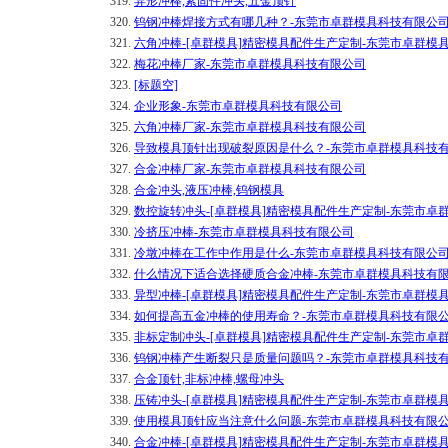
319.
异形冲棒,紧固件冲头,五金顶针
320.
钨钢冲棒焊接方式有哪几种？-东莞市卓群模具科技有限公
321.
六角冲棒-[卓群模具]精密模具配件生产定制-东莞市卓群模
322.
梅花冲棒厂家-东莞市卓群模具科技有限公司
323.
[标题空]
324.
企业形象-东莞市卓群模具科技有限公司
325.
六角冲棒厂家-东莞市卓群模具科技有限公司
326.
导致模具顶针出现破裂原因是什么？-东莞市卓群模具科技
327.
合金冲棒厂家-东莞市卓群模具科技有限公司
328.
合金冲头,液压冲棒,钨钢模具
329.
数控旋转冲头-[卓群模具]精密模具配件生产定制-东莞市卓
330.
冷挤压冲棒-东莞市卓群模具科技有限公司
331.
冷墩冲棒在工作中作用是什么-东莞市卓群模具科技有限公
332.
什么情况下适合选择硬质合金冲棒-东莞市卓群模具科技有
333.
异型冲棒-[卓群模具]精密模具配件生产定制-东莞市卓群模
334.
如何提高五金冲棒的使用寿命？-东莞市卓群模具科技有限
335.
非标定制冲头-[卓群模具]精密模具配件生产定制-东莞市卓
336.
钨钢冲棒产生断裂只是质量问题吗？-东莞市卓群模具科技
337.
合金顶针,非标冲棒,螺母冲头
338.
压铸冲头-[卓群模具]精密模具配件生产定制-东莞市卓群模
339.
使用模具顶针应当注意什么问题-东莞市卓群模具科技有限
340.
合金冲棒-[卓群模具]精密模具配件生产定制-东莞市卓群模