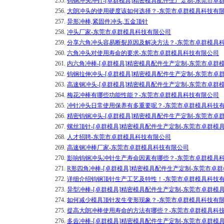
255.
钨钢冲头冲针-[卓群模具]精密模具配件生产定制-东莞市卓
256.
大朗冲头的使用硬度该如何选择？-东莞市卓群模具科技有
257.
异形冲棒,紧固件冲头,五金顶针
258.
冲头厂家-东莞市卓群模具科技有限公司
259.
分享六角冲头容易断裂原因及解决方法？-东莞市卓群模具
260.
六角冲头对使用寿命的要求-东莞市卓群模具科技有限公司
261.
内六角冲棒-[卓群模具]精密模具配件生产定制-东莞市卓群
262.
钨钢拉伸冲头-[卓群模具]精密模具配件生产定制-东莞市卓
263.
高速钢冲头-[卓群模具]精密模具配件生产定制-东莞市卓群
264.
梅花冲棒有哪些功能性能？-东莞市卓群模具科技有限公司
265.
冲针冲头日常使用保养有多重要呢？-东莞市卓群模具科技
266.
精密钨钢冲头-[卓群模具]精密模具配件生产定制-东莞市卓
267.
螺丝顶针-[卓群模具]精密模具配件生产定制-东莞市卓群模
268.
人才招聘-东莞市卓群模具科技有限公司
269.
高速钢冲棒厂家-东莞市卓群模具科技有限公司
270.
影响钨钢冲头冲针生产寿命因素有哪些？-东莞市卓群模具
271.
R形四角冲棒-[卓群模具]精密模具配件生产定制-东莞市卓
272.
详细介绍钨钢顶针生产工艺及特性！-东莞市卓群模具科技
273.
异型冲棒-[卓群模具]精密模具配件生产定制-东莞市卓群模
274.
如何减少模具顶针发生变形现象？-东莞市卓群模具科技有
275.
提高大朗冲棒使用寿命的方法有哪些？-东莞市卓群模具科
276.
多齿冲棒-[卓群模具]精密模具配件生产定制-东莞市卓群模