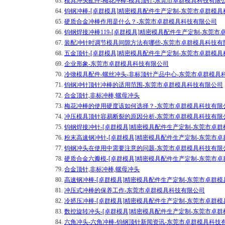
63.
模具冲头配件-梅花冲棒-模具顶针-东莞市卓群模具科技有限
64.
钨钢冲棒-[卓群模具]精密模具配件生产定制-东莞市卓群模
65.
硬质合金冲棒作用是什么？-东莞市卓群模具科技有限公司
66.
钨钢焊接冲棒119-[卓群模具]精密模具配件生产定制-东莞
67.
装配冲针时调节模具间隙方法有哪些-东莞市卓群模具科技有
68.
五金顶针-[卓群模具]精密模具配件生产定制-东莞市卓群模
69.
企业形象-东莞市卓群模具科技有限公司
70.
冷镦模具配件-螺丝冲头-非标顶针产品中心-东莞市卓群模具
71.
钨钢冲针顶针冲棒的适用范围-东莞市卓群模具科技有限公司
72.
合金顶针,非标冲棒,螺母冲头
73.
梅花冲棒的使用硬度该如何选择？-东莞市卓群模具科技有限
74.
冲压模具顶针容易断裂的原因分析-东莞市卓群模具科技有限
75.
钨钢焊接冲针-[卓群模具]精密模具配件生产定制-东莞市卓
76.
粉末高速钢冲针-[卓群模具]精密模具配件生产定制-东莞市
77.
钨钢冲头在使用中需要注意的问题-东莞市卓群模具科技有限
78.
硬质合金六瓣模-[卓群模具]精密模具配件生产定制-东莞市
79.
合金顶针,非标冲棒,螺母冲头
80.
高速钢冲棒-[卓群模具]精密模具配件生产定制-东莞市卓群
81.
冲压式冲棒的保养工作-东莞市卓群模具科技有限公司
82.
冷挤压冲棒-[卓群模具]精密模具配件生产定制-东莞市卓群
83.
数控旋转冲头-[卓群模具]精密模具配件生产定制-东莞市卓
84.
六角冲头-六角冲棒-钨钢顶针新闻资讯-东莞市卓群模具科技