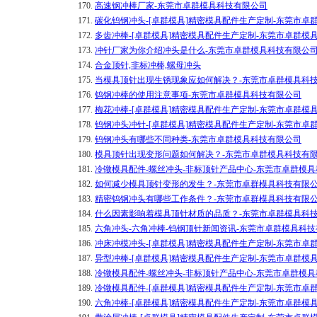
170.
高速钢冲棒厂家-东莞市卓群模具科技有限公司
171.
碳化钨钢冲头-[卓群模具]精密模具配件生产定制-东莞市卓
172.
多齿冲棒-[卓群模具]精密模具配件生产定制-东莞市卓群模
173.
冲针厂家为你介绍冲头是什么-东莞市卓群模具科技有限公
174.
合金顶针,非标冲棒,螺母冲头
175.
当模具顶针出现生锈现象应如何解决？-东莞市卓群模具科
176.
钨钢冲棒的使用注意事项-东莞市卓群模具科技有限公司
177.
梅花冲棒-[卓群模具]精密模具配件生产定制-东莞市卓群模
178.
钨钢冲头冲针-[卓群模具]精密模具配件生产定制-东莞市卓
179.
钨钢冲头有哪些不同种类-东莞市卓群模具科技有限公司
180.
模具顶针出现变形问题如何解决？-东莞市卓群模具科技有
181.
冷镦模具配件-螺丝冲头-非标顶针产品中心-东莞市卓群模
182.
如何减少模具顶针变形的发生？-东莞市卓群模具科技有限
183.
精密钨钢冲头有哪些工作条件？-东莞市卓群模具科技有限
184.
什么因素影响着模具顶针材质的品质？-东莞市卓群模具科
185.
六角冲头-六角冲棒-钨钢顶针新闻资讯-东莞市卓群模具科
186.
冲床冲模冲头-[卓群模具]精密模具配件生产定制-东莞市卓
187.
异型冲棒-[卓群模具]精密模具配件生产定制-东莞市卓群模
188.
冷镦模具配件-螺丝冲头-非标顶针产品中心-东莞市卓群模
189.
冷镦模具配件-[卓群模具]精密模具配件生产定制-东莞市卓
190.
六角冲棒-[卓群模具]精密模具配件生产定制-东莞市卓群模