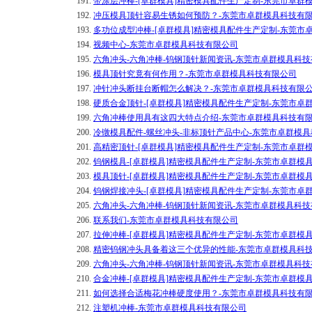
191.
带涂层冲棒-[卓群模具]精密模具配件生产定制-东莞市卓群
192.
冲压模具顶针容易生锈如何预防？-东莞市卓群模具科技有
193.
多功位成型冲棒-[卓群模具]精密模具配件生产定制-东莞市
194.
视频中心-东莞市卓群模具科技有限公司
195.
六角冲头-六角冲棒-钨钢顶针新闻资讯-东莞市卓群模具科
196.
模具顶针究竟有何作用？-东莞市卓群模具科技有限公司
197.
冲针冲头断挂台断帽怎么解决？-东莞市卓群模具科技有限
198.
硬质合金顶针-[卓群模具]精密模具配件生产定制-东莞市卓
199.
六角冲棒使用具有这四大特点介绍-东莞市卓群模具科技有
200.
冷镦模具配件-螺丝冲头-非标顶针产品中心-东莞市卓群模
201.
高精密顶针-[卓群模具]精密模具配件生产定制-东莞市卓群
202.
钨钢模具-[卓群模具]精密模具配件生产定制-东莞市卓群模
203.
模具顶针-[卓群模具]精密模具配件生产定制-东莞市卓群模
204.
钨钢焊接冲头-[卓群模具]精密模具配件生产定制-东莞市卓
205.
六角冲头-六角冲棒-钨钢顶针新闻资讯-东莞市卓群模具科
206.
联系我们-东莞市卓群模具科技有限公司
207.
拉伸冲棒-[卓群模具]精密模具配件生产定制-东莞市卓群模
208.
精密钨钢冲头具备着这三个优异的性能-东莞市卓群模具科
209.
六角冲头-六角冲棒-钨钢顶针新闻资讯-东莞市卓群模具科
210.
合金冲棒-[卓群模具]精密模具配件生产定制-东莞市卓群模
211.
如何选择合适梅花冲棒硬度使用？-东莞市卓群模具科技有
212.
注塑机冲棒-东莞市卓群模具科技有限公司