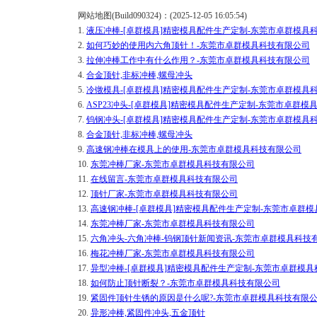
网站地图(Build090324)：(2025-12-05 16:05:54)
1.
液压冲棒-[卓群模具]精密模具配件生产定制-东莞市卓群模具
2.
如何巧妙的使用内六角顶针！-东莞市卓群模具科技有限公司
3.
拉伸冲棒工作中有什么作用？-东莞市卓群模具科技有限公司
4.
合金顶针,非标冲棒,螺母冲头
5.
冷镦模具-[卓群模具]精密模具配件生产定制-东莞市卓群模具
6.
ASP23冲头-[卓群模具]精密模具配件生产定制-东莞市卓群模
7.
钨钢冲头-[卓群模具]精密模具配件生产定制-东莞市卓群模具
8.
合金顶针,非标冲棒,螺母冲头
9.
高速钢冲棒在模具上的使用-东莞市卓群模具科技有限公司
10.
东莞冲棒厂家-东莞市卓群模具科技有限公司
11.
在线留言-东莞市卓群模具科技有限公司
12.
顶针厂家-东莞市卓群模具科技有限公司
13.
高速钢冲棒-[卓群模具]精密模具配件生产定制-东莞市卓群
14.
东莞冲棒厂家-东莞市卓群模具科技有限公司
15.
六角冲头-六角冲棒-钨钢顶针新闻资讯-东莞市卓群模具科技
16.
梅花冲棒厂家-东莞市卓群模具科技有限公司
17.
异型冲棒-[卓群模具]精密模具配件生产定制-东莞市卓群模
18.
如何防止顶针断裂？-东莞市卓群模具科技有限公司
19.
紧固件顶针生锈的原因是什么呢?-东莞市卓群模具科技有限
20.
异形冲棒,紧固件冲头,五金顶针