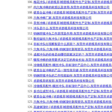
106.
梅花冲头-[卓群模具]精密模具配件生产定制-东莞市卓群模
107.
内六角冲棒的材质以及使用-东莞市卓群模具科技有限公司
108.
硬质合金冲棒-[卓群模具]精密模具配件生产定制-东莞市卓
109.
六角冲棒厂家-东莞市卓群模具科技有限公司
110.
异形冲棒-[卓群模具]精密模具配件生产定制-东莞市卓群模
111.
冲头是什么-东莞市卓群模具科技有限公司
112.
钨钢焊接冲头工作原理及作用-东莞市卓群模具科技有限公
113.
数控旋转六角冲头-[卓群模具]精密模具配件生产定制-东莞
114.
非标冲头出现断裂是什么原因？-东莞市卓群模具科技有限
115.
六角冲头-六角冲棒-钨钢顶针新闻资讯-东莞市卓群模具科
116.
成都冲头的价格是由哪些因素决定的？-东莞市卓群模具科
117.
螺母冲棒的使用要求决定它的寿命长短-东莞市卓群模具科
118.
冷镦模具配件-螺丝冲头-非标顶针产品中心-东莞市卓群模
119.
硬质合金冲棒的产品一致性很关键-东莞市卓群模具科技有
120.
​钨钢焊接冲头的工作性能如何-东莞市卓群模具科技有限公
121.
卓群模具研发部-东莞市卓群模具科技有限公司
122.
冷镦模具配件-螺丝冲头-非标顶针产品中心-东莞市卓群模
123.
多功位成型冲头-[卓群模具]精密模具配件生产定制-东莞市
124.
硬质合金冲棒-[卓群模具]精密模具配件生产定制-东莞市卓
125.
六角冲头-六角冲棒-钨钢顶针新闻资讯-东莞市卓群模具科
126.
高速钢顶针-[卓群模具]精密模具配件生产定制-东莞市卓群