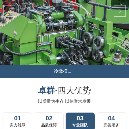
液压冲...
...
卓群·
四大优势
以质量为生存 以信誉求发展
01
02
03
04
实力雄厚
品质保障
专业团队
完善服务