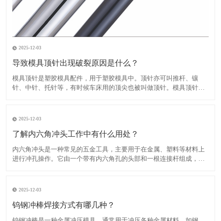
2025-12-03
导致模具顶针出现破裂原因是什么？
​模具顶针是塑胶模具配件，用于塑胶模具中。顶针亦可叫推杆、镶
针、中针、托针等，有时候车床用的顶尖也被叫做顶针。模具顶针出
现破裂的原因有多种，主要包括以下几点：1、顶针材质不佳：如果顶
针材料质量不好，例如含有气孔、裂纹、不均匀的组织结构等，会直
接影响顶针的强度，导致断裂。​2、顶针设计不合理：如果模具
2025-12-03
了解内六角冲头工作中有什么用处？
​内六角冲头是一种常见的五金工具，主要用于在金属、塑料等材料上
进行冲孔操作。它由一个带有内六角孔的头部和一根连接杆组成，连
接杆的另一端通常是一个手柄或把手，方便用户进行操作。内六角冲
头具有多种规格和类型，根据头部形状的不同，可以分为平头内六角
冲头、圆头内六角冲头、沉头内六角冲头等。根据连接杆的不同，
2025-12-03
钨钢冲棒焊接方式有哪几种？
​钨钢冲棒是一种金属冲压模具，通常用于冲压各种金属材料，如钢、