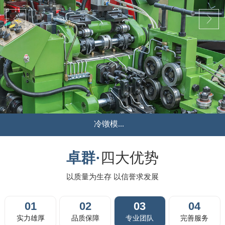
液压冲...
...
卓群·
四大优势
以质量为生存 以信誉求发展
01
02
03
04
实力雄厚
品质保障
专业团队
完善服务