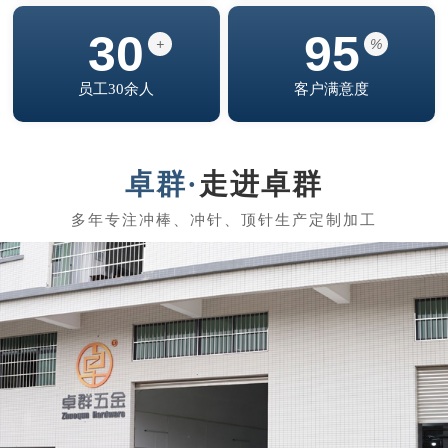
30
95
+
%
员工30余人
客户满意度
走进卓群