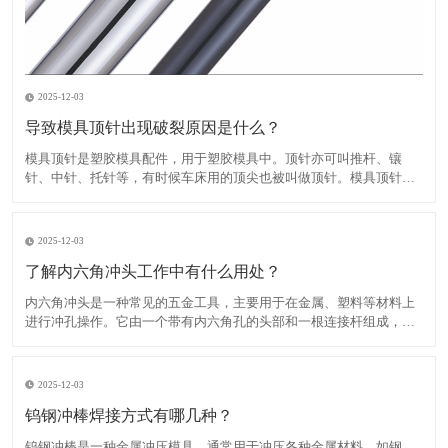
2025-12-03
导致模具顶针出现破裂原因是什么？
​模具顶针是塑胶模具配件，用于塑胶模具中。顶针亦可叫推杆、镶
针、中针、托针等，有时候车床用的顶尖也被叫做顶针。模具顶针出
现破裂的原因有多种，主要包括以下几点：1、顶针材质不佳：如果顶
针材料质量不好，例如含有气孔、裂纹、不均匀的组织结构等，会直
接影响顶针的强度，导致断裂。​2、顶针设计不合理：如果模具
2025-12-03
了解内六角冲头工作中有什么用处？
​内六角冲头是一种常见的五金工具，主要用于在金属、塑料等材料上
进行冲孔操作。它由一个带有内六角孔的头部和一根连接杆组成，连
接杆的另一端通常是一个手柄或把手，方便用户进行操作。内六角冲
头具有多种规格和类型，根据头部形状的不同，可以分为平头内六角
冲头、圆头内六角冲头、沉头内六角冲头等。根据连接杆的不同，
2025-12-03
钨钢冲棒焊接方式有哪几种？
​钨钢冲棒是一种金属冲压模具，通常用于冲压各种金属材料，如钢、
铁、铜等。钨钢冲棒具有高硬度、高强度、耐高温、耐磨损等优点，