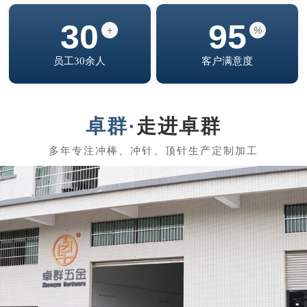
30
95
+
%
员工30余人
客户满意度
走进卓群