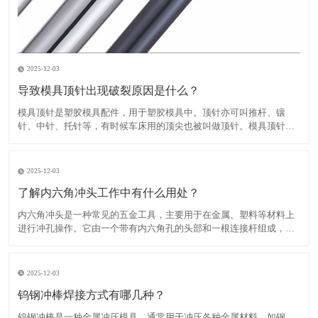
2025-12-03
导致模具顶针出现破裂原因是什么？
​模具顶针是塑胶模具配件，用于塑胶模具中。顶针亦可叫推杆、镶
针、中针、托针等，有时候车床用的顶尖也被叫做顶针。模具顶针出
现破裂的原因有多种，主要包括以下几点：1、顶针材质不佳：如果顶
针材料质量不好，例如含有气孔、裂纹、不均匀的组织结构等，会直
接影响顶针的强度，导致断裂。​2、顶针设计不合理：如果模具
2025-12-03
了解内六角冲头工作中有什么用处？
​内六角冲头是一种常见的五金工具，主要用于在金属、塑料等材料上
进行冲孔操作。它由一个带有内六角孔的头部和一根连接杆组成，连
接杆的另一端通常是一个手柄或把手，方便用户进行操作。内六角冲
头具有多种规格和类型，根据头部形状的不同，可以分为平头内六角
冲头、圆头内六角冲头、沉头内六角冲头等。根据连接杆的不同，
2025-12-03
钨钢冲棒焊接方式有哪几种？
​钨钢冲棒是一种金属冲压模具，通常用于冲压各种金属材料，如钢、