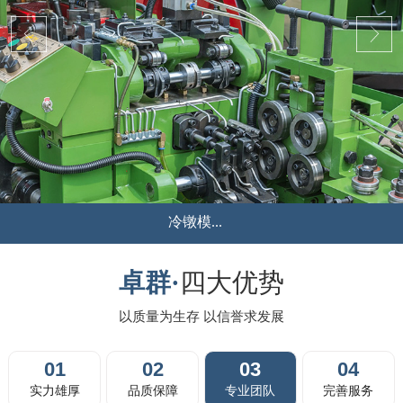
液压冲...
...
卓群·
四大优势
以质量为生存 以信誉求发展
01
02
03
04
实力雄厚
品质保障
专业团队
完善服务